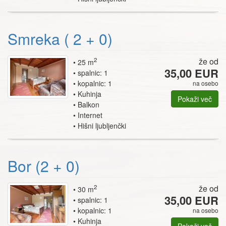
Smreka ( 2 + 0)
2
že od
25 m
35,00 EUR
spalnic: 1
kopalnic: 1
na osebo
Kuhinja
Pokaži več
Balkon
Internet
Hišni ljubljenčki
Bor (2 + 0)
2
že od
30 m
35,00 EUR
spalnic: 1
kopalnic: 1
na osebo
Kuhinja