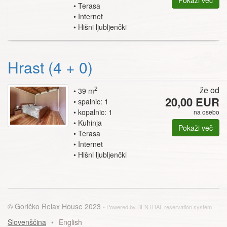
Pokaži več
Terasa
Internet
Hišni ljubljenčki
Hrast (4 + 0)
2
že od
39 m
20,00 EUR
spalnic: 1
kopalnic: 1
na osebo
Kuhinja
Pokaži več
Terasa
Internet
Hišni ljubljenčki
© Goričko Relax House 2023
Powered by
BENTRAL
reservation system
Slovenščina
English