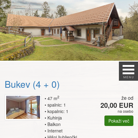
Bukev (4 + 0)
2
že od
47 m
20,00 EUR
spalnic: 1
kopalnic: 1
na osebo
Kuhinja
Pokaži več
Balkon
Internet
Hišni ljubljenčki